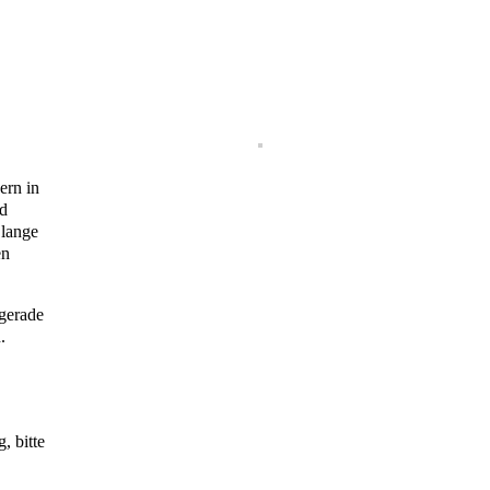
ern in
nd
 lange
en
 gerade
.
, bitte